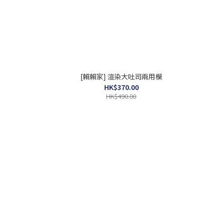
[賴賴家] 渲染大吐司兩用模
HK$370.00
HK$490.00