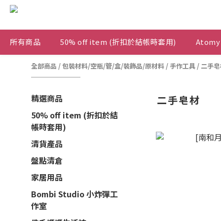
所有商品
50% off item (折扣於結帳時套用)
Atomy
全部商品
/
包裝材料/空瓶/管/盒/裝飾品/原材料
/
手作工具
/
二手皂
精選商品
二手皂材
50% off item (折扣於結
帳時套用)
清貨產品
盤點清倉
家居用品
Bombi Studio 小炸彈工
作室