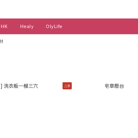
 HK
Healy
OlyLife
材
二手