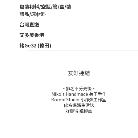
包裝材料/空瓶/管/盒/裝
飾品/原材料
台灣直送
艾多美香港
鍺Ge32 (億田)
友好連結
~ 排名不分先後 ~
Miko's Handmade 美子手作
Bombi Studio 小炸彈工作室
佛系媽媽生活誌
好撈得 豬腳薑