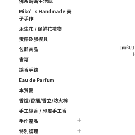
佛系媽媽生活誌
Miko’s Handmade 美
子手作
永生花 / 保鮮花禮物
蛋糕矽膠模具
[南和月
包郵商品
書籍
擴香手鍊
Eau de Parfum
本質愛
香爐/香插/香立/防火棉
手工線香 / 印度手工香
手作產品
特別護理