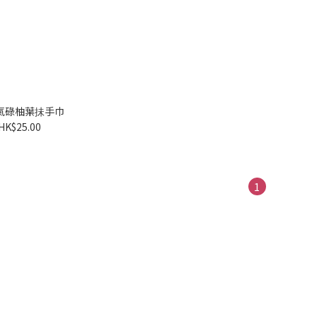
氣碌柚葉抺手巾
HK$25.00
1