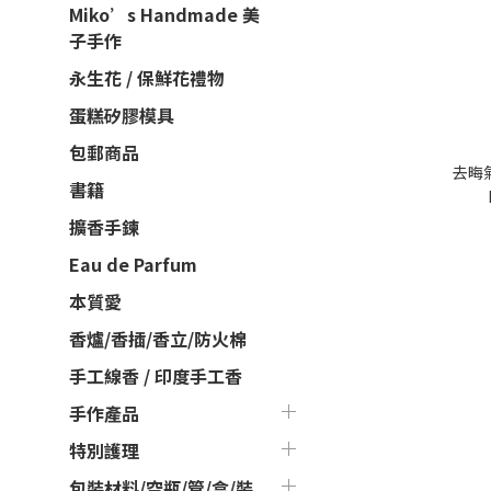
Miko’s Handmade 美
子手作
永生花 / 保鮮花禮物
蛋糕矽膠模具
包郵商品
去晦
書籍
擴香手鍊
Eau de Parfum
本質愛
香爐/香插/香立/防火棉
手工線香 / 印度手工香
手作產品
特別護理
包裝材料/空瓶/管/盒/裝