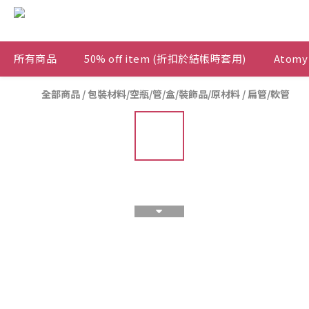
所有商品
50% off item (折扣於結帳時套用)
Atomy
全部商品
/
包裝材料/空瓶/管/盒/裝飾品/原材料
/
扁管/軟管