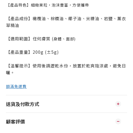
【產品特色】細緻果粒，泡沫豐富，方便攜帶
【產品成份】橄欖油、棕櫚油、椰子油、米糠油、岩鹽、薰衣
草精油
【適用範圍】任何膚質 (
身體、面部)
【產品重量】200g (±5g)
【溫馨提示】使用後請瀝乾水份，放置於乾爽陰涼處，避免日
曬。
額滿免運費
送貨及付款方式
顧客評價