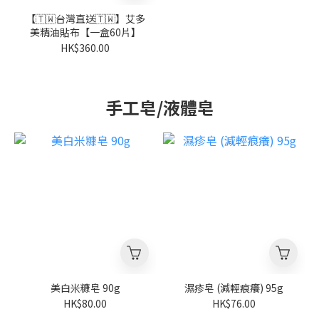
【🇹🇼台灣直送🇹🇼】艾多
美精油貼布【一盒60片】
HK$360.00
手工皂/液體皂
美白米糠皂 90g
濕疹皂 (減輕痕癢) 95g
HK$80.00
HK$76.00