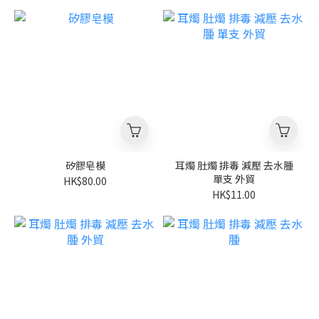
矽膠皂模
耳燭 肚燭 排毒 減壓 去水腫
單支 外貿
HK$80.00
HK$11.00