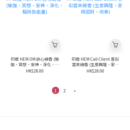
印度 HEM OM 静心線香 (瑜
印度 HEM Call Client 客似
伽、冥想、安神、淨化、驅
雲來線香 (生意興隆、家用
除負能量)
招財、供奉)
HK$28.00
HK$28.00
1
2
»